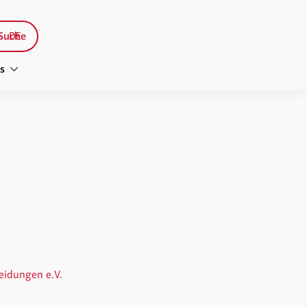
Suche
DE
s
heidungen e.V.