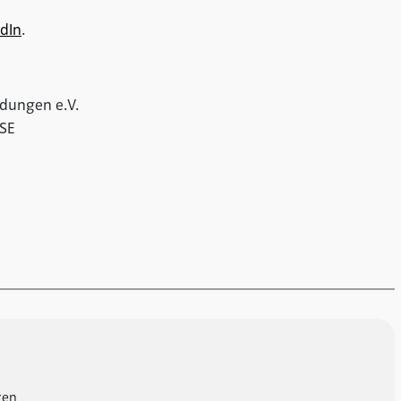
dIn
.
idungen e.V.
 SE
ren