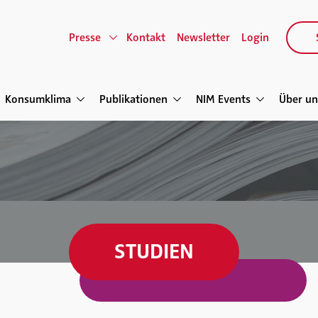
Presse
Kontakt
Newsletter
Login
Konsumklima
Publikationen
NIM Events
Über un
STUDIEN