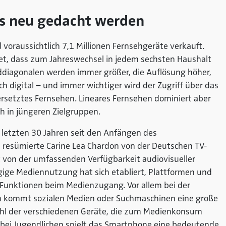
 neu gedacht werden
voraussichtlich 7,1 Millionen Fernsehgeräte verkauft.
et, dass zum Jahreswechsel in jedem sechsten Haushalt
lddiagonalen werden immer größer, die Auflösung höher,
ch digital – und immer wichtiger wird der Zugriff über das
ersetztes Fernsehen. Lineares Fernsehen dominiert aber
h in jüngeren Zielgruppen.
 letzten 30 Jahren seit den Anfängen des
, resümierte Carine Lea Chardon von der Deutschen TV-
gt von der umfassenden Verfügbarkeit audiovisueller
gige Mediennutzung hat sich etabliert, Plattformen und
Funktionen beim Medienzugang. Vor allem bei der
n kommt sozialen Medien oder Suchmaschinen eine große
ahl der verschiedenen Geräte, die zum Medienkonsum
 bei Jugendlichen spielt das Smartphone eine bedeutende