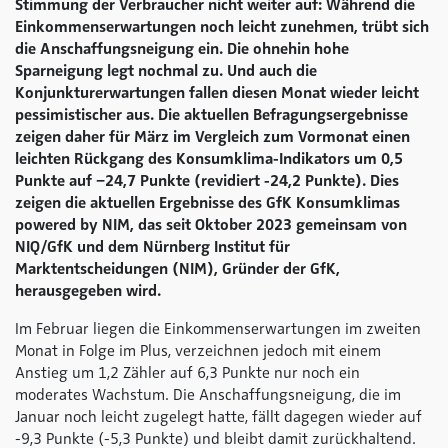
Stimmung der Verbraucher nicht weiter auf: Während die
Einkommenserwartungen noch leicht zunehmen, trübt sich
die Anschaffungsneigung ein. Die ohnehin hohe
Sparneigung legt nochmal zu. Und auch die
Konjunkturerwartungen fallen diesen Monat wieder leicht
pessimistischer aus. Die aktuellen Befragungsergebnisse
zeigen daher für März im Vergleich zum Vormonat einen
leichten Rückgang des Konsumklima-Indikators um 0,5
Punkte auf −24,7 Punkte (revidiert -24,2 Punkte). Dies
zeigen die aktuellen Ergebnisse des GfK Konsumklimas
powered by NIM
, das seit Oktober 2023 gemeinsam von
NIQ/GfK und dem Nürnberg Institut für
Marktentscheidungen (NIM), Gründer der GfK,
herausgegeben wird.
Im Februar liegen die Einkommenserwartungen im zweiten
Monat in Folge im Plus, verzeichnen jedoch mit einem
Anstieg um 1,2 Zähler auf 6,3 Punkte nur noch ein
moderates Wachstum. Die Anschaffungsneigung, die im
Januar noch leicht zugelegt hatte, fällt dagegen wieder auf
-9,3 Punkte (-5,3 Punkte) und bleibt damit zurückhaltend.