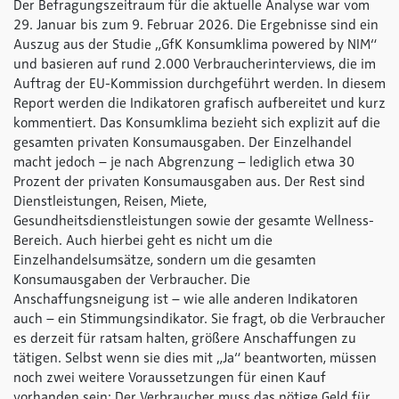
Der Befragungszeitraum für die aktuelle Analyse war vom
29. Januar bis zum 9. Februar 2026. Die Ergebnisse sind ein
Auszug aus der Studie „GfK Konsumklima
powered by NIM
“
und basieren auf rund 2.000 Verbraucherinterviews, die im
Auftrag der EU-Kommission durchgeführt werden. In diesem
Report werden die Indikatoren grafisch aufbereitet und kurz
kommentiert. Das Konsumklima bezieht sich explizit auf die
gesamten privaten Konsumausgaben. Der Einzelhandel
macht jedoch – je nach Abgrenzung – lediglich etwa 30
Prozent der privaten Konsumausgaben aus. Der Rest sind
Dienstleistungen, Reisen, Miete,
Gesundheitsdienstleistungen sowie der gesamte Wellness-
Bereich. Auch hierbei geht es nicht um die
Einzelhandelsumsätze, sondern um die gesamten
Konsumausgaben der Verbraucher. Die
Anschaffungsneigung ist – wie alle anderen Indikatoren
auch – ein Stimmungsindikator. Sie fragt, ob die Verbraucher
es derzeit für ratsam halten, größere Anschaffungen zu
tätigen. Selbst wenn sie dies mit „Ja“ beantworten, müssen
noch zwei weitere Voraussetzungen für einen Kauf
vorhanden sein: Der Verbraucher muss das nötige Geld für