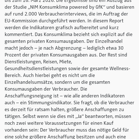
bis zum 16. März 2026. Die Ergebnisse sind ein Auszug aus
der Studie „NIM Konsumklima
powered by GfK
“ und basieren
auf rund 2.000 Verbraucherinterviews, die im Auftrag der
EU-Kommission durchgeführt werden. In diesem Report
werden die Indikatoren grafisch aufbereitet und kurz
kommentiert. Das Konsumklima bezieht sich explizit auf die
gesamten privaten Konsumausgaben. Der Einzelhandel
macht jedoch – je nach Abgrenzung – lediglich etwa 30
Prozent der privaten Konsumausgaben aus. Der Rest sind
Dienstleistungen, Reisen, Miete,
Gesundheitsdienstleistungen sowie der gesamte Wellness-
Bereich. Auch hierbei geht es nicht um die
Einzelhandelsumsätze, sondern um die gesamten
Konsumausgaben der Verbraucher. Die
Anschaffungsneigung ist – wie alle anderen Indikatoren
auch – ein Stimmungsindikator. Sie fragt, ob die Verbraucher
es derzeit für ratsam halten, größere Anschaffungen zu
tätigen. Selbst wenn sie dies mit „Ja“ beantworten, müssen
noch zwei weitere Voraussetzungen für einen Kauf
vorhanden sein: Der Verbraucher muss das nötige Geld für
eine solche größere Anschaffung besitzen und auch eine