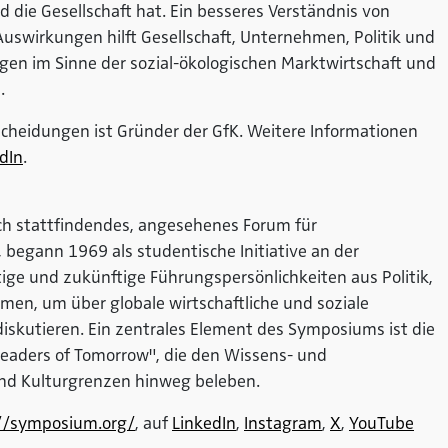
die Gesellschaft hat. Ein besseres Verständnis von
swirkungen hilft Gesellschaft, Unternehmen, Politik und
en im Sinne der sozial-ökologischen Marktwirtschaft und
.
scheidungen ist Gründer der GfK. Weitere Informationen
dIn
.
ich stattfindendes, angesehenes Forum für
 begann 1969 als studentische Initiative an der
utige und zukünftige Führungspersönlichkeiten aus Politik,
en, um über globale wirtschaftliche und soziale
iskutieren. Ein zentrales Element des Symposiums ist die
Leaders of Tomorrow", die den Wissens- und
und Kulturgrenzen hinweg beleben.
//symposium.org/
, auf
LinkedIn
,
Instagram
,
X
,
YouTube