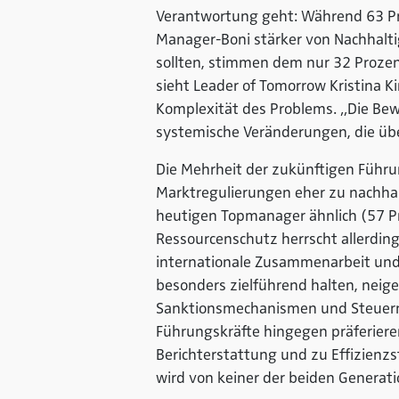
Verantwortung geht: Während 63 Pr
Manager-Boni stärker von Nachhaltig
sollten, stimmen dem nur 32 Prozen
sieht Leader of Tomorrow Kristina K
Komplexität des Problems. „Die Bew
systemische Veränderungen, die übe
Die Mehrheit der zukünftigen Führu
Marktregulierungen eher zu nachhal
heutigen Topmanager ähnlich (57 P
Ressourcenschutz herrscht allerdin
internationale Zusammenarbeit und
besonders zielführend halten, neig
Sanktionsmechanismen und Steuern 
Führungskräfte hingegen präferier
Berichterstattung und zu Effizienzs
wird von keiner der beiden Generat