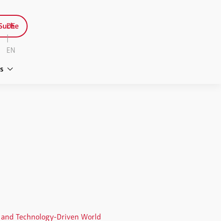
Suche
DE
|
EN
s
d and Technology-Driven World