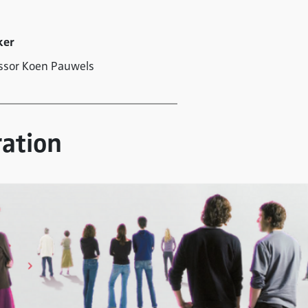
ker
ssor Koen Pauwels
ration