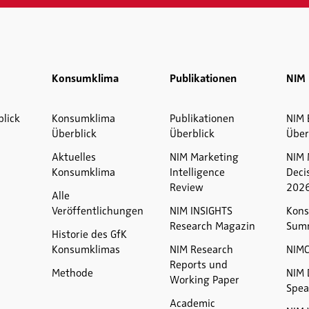
Konsumklima
Publikationen
NIM 
blick
Konsumklima
Publikationen
NIM 
Überblick
Überblick
Über
Aktuelles
NIM Marketing
NIM 
Konsumklima
Intelligence
Deci
Review
202
Alle
Veröffentlichungen
NIM INSIGHTS
Kons
Research Magazin
Sum
Historie des GfK
Konsumklimas
NIM Research
NIM
Reports und
Methode
NIM 
Working Paper
Spea
Academic