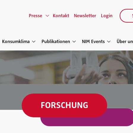
Presse
Kontakt
Newsletter
Login
Konsumklima
Publikationen
NIM Events
Über un
FORSCHUNG