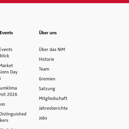
Events
Über uns
Events
Über das NIM
blick
Historie
Market
Team
sions Day
6
Gremien
umklima
Satzung
mit 2026
Mitgliedschaft
Con
Jahresberichte
Distinguished
Jobs
kers