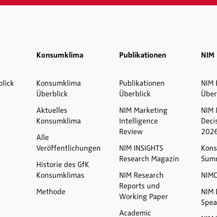
Konsumklima
Publikationen
NIM 
blick
Konsumklima
Publikationen
NIM 
Überblick
Überblick
Über
Aktuelles
NIM Marketing
NIM 
Konsumklima
Intelligence
Deci
Review
202
Alle
Veröffentlichungen
NIM INSIGHTS
Kons
Research Magazin
Sum
Historie des GfK
Konsumklimas
NIM Research
NIM
Reports und
Methode
NIM 
Working Paper
Spea
Academic