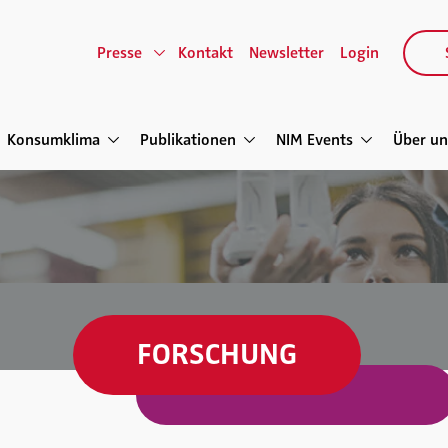
Presse
Kontakt
Newsletter
Login
Konsumklima
Publikationen
NIM Events
Über un
FORSCHUNG