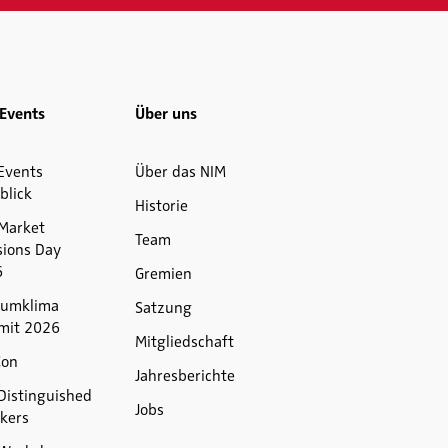
Events
Über uns
Events
Über das NIM
blick
Historie
Market
Team
sions Day
6
Gremien
umklima
Satzung
mit 2026
Mitgliedschaft
Con
Jahresberichte
Distinguished
Jobs
kers