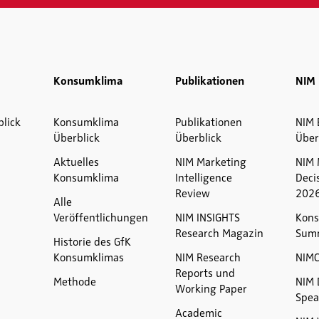
Konsumklima
Publikationen
NIM 
blick
Konsumklima
Publikationen
NIM 
Überblick
Überblick
Über
Aktuelles
NIM Marketing
NIM 
Konsumklima
Intelligence
Deci
Review
202
Alle
Veröffentlichungen
NIM INSIGHTS
Kons
Research Magazin
Sum
Historie des GfK
Konsumklimas
NIM Research
NIM
Reports und
Methode
NIM 
Working Paper
Spea
Academic