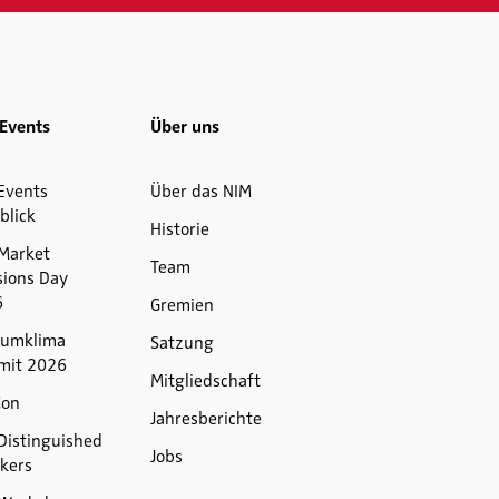
Events
Über uns
Events
Über das NIM
blick
Historie
Market
Team
sions Day
6
Gremien
umklima
Satzung
mit 2026
Mitgliedschaft
Con
Jahresberichte
Distinguished
Jobs
kers