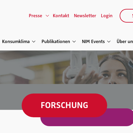
Presse
Kontakt
Newsletter
Login
Konsumklima
Publikationen
NIM Events
Über un
FORSCHUNG