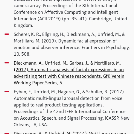
camera array. Proceedings of the 8th International
Conference on Affective Computing and Intelligent
Interaction (ACII 2019) (pp. 35–41). Cambridge, United
Kingdom.
Scherer, K. R., Ellgring, H., Dieckmann, A., Unfried, M., &
Mortillaro, M. (2019). Dynamic facial expression of
emotion and observer inference. Frontiers in Psychology,
10, 508.
Dieckmann, A., Unfried, M., Garbas, J., & Mortillaro, M.
(2017). Automatic analysis of facial expressions in an
advertising test with Chinese respondents. GfK Verein
Working Paper Series, 5.
Eyben, F., Unfried, M., Hagerer, G., & Schuller, B. (2017).
Automatic multi-lingual arousal detection from voice
applied to real product testing applications.
Proceedings of the 42nd IEEE International Conference
on Acoustics, Speech, and Signal Processing, ICASSP, New
Orleans, LA, USA.
Dieckmann, A., & Unfried, M. (2014). Writ large on your