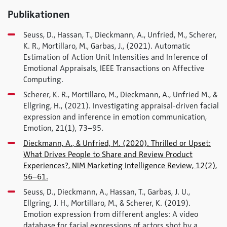
Publikationen
Seuss, D., Hassan, T., Dieckmann, A., Unfried, M., Scherer,
K. R., Mortillaro, M., Garbas, J., (2021). Automatic
Estimation of Action Unit Intensities and Inference of
Emotional Appraisals, IEEE Transactions on Affective
Computing.
Scherer, K. R., Mortillaro, M., Dieckmann, A., Unfried M., &
Ellgring, H., (2021). Investigating appraisal-driven facial
expression and inference in emotion communication,
Emotion, 21(1), 73–95.
Dieckmann, A., & Unfried, M. (2020). Thrilled or Upset:
What Drives People to Share and Review Product
Experiences?, NIM Marketing Intelligence Review, 12(2),
56–61.
Seuss, D., Dieckmann, A., Hassan, T., Garbas, J. U.,
Ellgring, J. H., Mortillaro, M., & Scherer, K. (2019).
Emotion expression from different angles: A video
database for facial expressions of actors shot by a