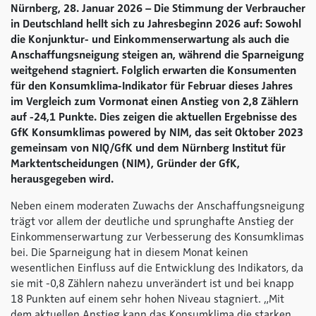
Nürnberg, 28. Januar 2026 – Die Stimmung der Verbraucher
in Deutschland hellt sich zu Jahresbeginn 2026 auf: Sowohl
die Konjunktur- und Einkommenserwartung als auch die
Anschaffungsneigung steigen an, während die Sparneigung
weitgehend stagniert. Folglich erwarten die Konsumenten
für den Konsumklima-Indikator für Februar dieses Jahres
im Vergleich zum Vormonat einen Anstieg von 2,8 Zählern
auf -24,1 Punkte. Dies zeigen die aktuellen Ergebnisse des
GfK Konsumklimas
powered by NIM
, das seit Oktober 2023
gemeinsam von NIQ/GfK und dem Nürnberg Institut für
Marktentscheidungen (NIM), Gründer der GfK,
herausgegeben wird.
Neben einem moderaten Zuwachs der Anschaffungsneigung
trägt vor allem der deutliche und sprunghafte Anstieg der
Einkommenserwartung zur Verbesserung des Konsumklimas
bei. Die Sparneigung hat in diesem Monat keinen
wesentlichen Einfluss auf die Entwicklung des Indikators, da
sie mit -0,8 Zählern nahezu unverändert ist und bei knapp
18 Punkten auf einem sehr hohen Niveau stagniert. „Mit
dem aktuellen Anstieg kann das Konsumklima die starken