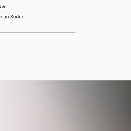
ker
abian Buder