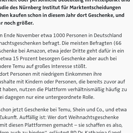
tudie des Nürnberg Institut für Marktentscheidungen
chen kaufen schon in diesem Jahr dort Geschenke, und
ar noch größer.
den Ende November etwa 1000 Personen in Deutschland
hnachtsgeschenken befragt. Die meisten Befragten (66
chenke bei Amazon, etwa jeder Dritte geht dafür in ein
 etwa 15 Prozent besorgen Geschenke aber auch bei
ndere Temu auf großes Interesse stößt.
 dort Personen mit niedrigem Einkommen ihre
halte mit Kindern oder Personen, die bereits zuvor auf
t haben, nutzen die Plattform verhältnismäßig häufig zu
bei dagegen nur eine untergeordnete Rolle.
chon jetzt Geschenke bei Temu, Shein und Co., und etwa
 Zukunft. Auffällig ist: Wer dort Weihnachtsgeschenke
mit diesen Plattformen gemacht – sie schaffen es also,
rn auch zu binden“, erläutert PD Dr. Katharina Gangl,