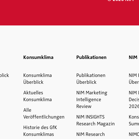
Konsumklima
Publikationen
NIM 
blick
Konsumklima
Publikationen
NIM 
Überblick
Überblick
Über
Aktuelles
NIM Marketing
NIM 
Konsumklima
Intelligence
Deci
Review
202
Alle
Veröffentlichungen
NIM INSIGHTS
Kons
Research Magazin
Sum
Historie des GfK
Konsumklimas
NIM Research
NIM