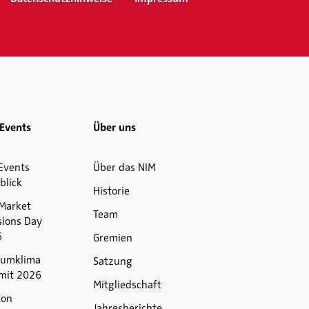
Events
Über uns
Events
Über das NIM
blick
Historie
Market
Team
sions Day
6
Gremien
umklima
Satzung
mit 2026
Mitgliedschaft
Con
Jahresberichte