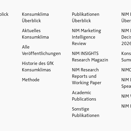
blick
Konsumklima
Publikationen
NIM 
Überblick
Überblick
Über
Aktuelles
NIM Marketing
NIM 
Konsumklima
Intelligence
Deci
Review
202
Alle
Veröffentlichungen
NIM INSIGHTS
Kons
Research Magazin
Sum
Historie des GfK
Konsumklimas
NIM Research
NIM
Reports und
Methode
NIM 
Working Paper
Spea
Academic
NIM 
Publications
NIM 
Sonstige
Publikationen