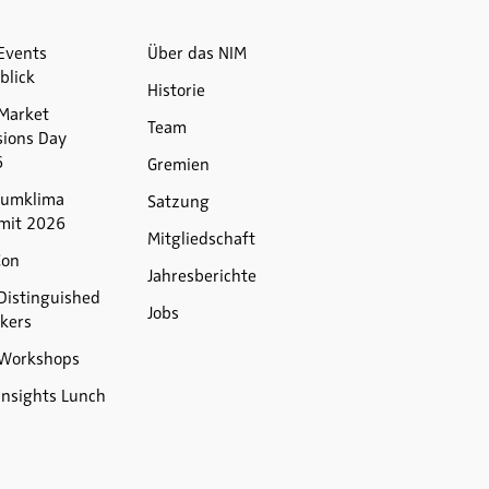
Events
Über das NIM
blick
Historie
Market
Team
sions Day
6
Gremien
umklima
Satzung
mit 2026
Mitgliedschaft
Con
Jahresberichte
Distinguished
Jobs
kers
Workshops
Insights Lunch