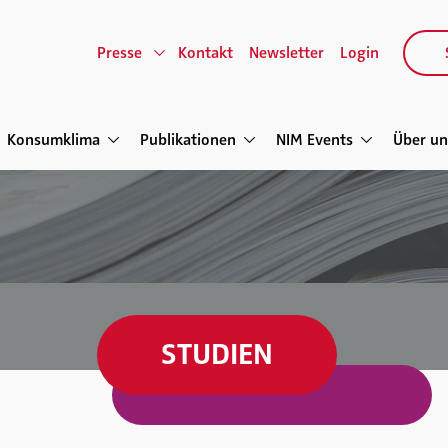
Presse
Kontakt
Newsletter
Login
Konsumklima
Publikationen
NIM Events
Über un
STUDIEN