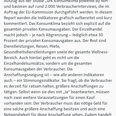
Auszug aus der Studie „GfK Konsumklima
powered by NIM
“
und basieren auf rund 2.000 Verbraucherinterviews, die im
Auftrag der EU-Kommission durchgeführt werden. In diesem
Report werden die Indikatoren grafisch aufbereitet und kurz
kommentiert. Das Konsumklima bezieht sich explizit auf die
gesamten privaten Konsumausgaben. Der Einzelhandel
macht jedoch – je nach Abgrenzung – lediglich etwa 30
Prozent der privaten Konsumausgaben aus. Der Rest sind
Dienstleistungen, Reisen, Miete,
Gesundheitsdienstleistungen sowie der gesamte Wellness-
Bereich. Auch hierbei geht es nicht um die
Einzelhandelsumsätze, sondern um die gesamten
Konsumausgaben der Verbraucher. Die
Anschaffungsneigung ist – wie alle anderen Indikatoren
auch – ein Stimmungsindikator. Sie fragt, ob die Verbraucher
es derzeit für ratsam halten, größere Anschaffungen zu
tätigen. Selbst wenn sie dies mit „Ja“ beantworten, müssen
noch zwei weitere Voraussetzungen für einen Kauf
vorhanden sein: Der Verbraucher muss das nötige Geld für
eine solche größere Anschaffung besitzen und auch eine
Notwendigkeit für diese Anschaffung sehen. Zudem handelt