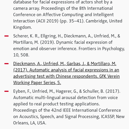
database for facial expressions of actors shot by a
camera array. Proceedings of the 8th International
Conference on Affective Computing and Intelligent
Interaction (ACII 2019) (pp. 35–41). Cambridge, United
Kingdom.
Scherer, K. R., Ellgring, H., Dieckmann, A., Unfried, M., &
Mortillaro, M. (2019). Dynamic facial expression of
emotion and observer inference. Frontiers in Psychology,
10, 508.
Dieckmann, A., Unfried, M., Garbas, J., & Mortillaro, M.
(2017). Automatic analysis of facial expressions in an
advertising test with Chinese respondents. GfK Verein
Working Paper Series, 5.
Eyben, F., Unfried, M., Hagerer, G., & Schuller, B. (2017).
Automatic multi-lingual arousal detection from voice
applied to real product testing applications.
Proceedings of the 42nd IEEE International Conference
on Acoustics, Speech, and Signal Processing, ICASSP, New
Orleans, LA, USA.