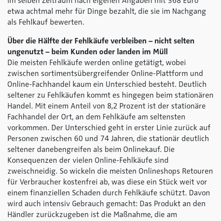
im selben Zeitraum nach eigenen Angaben mit 368 Euro
etwa achtmal mehr für Dinge bezahlt, die sie im Nachgang
als Fehlkauf bewerten.
Über die Hälfte der Fehlkäufe verbleiben – nicht selten
ungenutzt – beim Kunden oder landen im Müll
Die meisten Fehlkäufe werden online getätigt, wobei
zwischen sortimentsübergreifender Online-Plattform und
Online-Fachhandel kaum ein Unterschied besteht. Deutlich
seltener zu Fehlkäufen kommt es hingegen beim stationären
Handel. Mit einem Anteil von 8,2 Prozent ist der stationäre
Fachhandel der Ort, an dem Fehlkäufe am seltensten
vorkommen. Der Unterschied geht in erster Linie zurück auf
Personen zwischen 60 und 74 Jahren, die stationär deutlich
seltener danebengreifen als beim Onlinekauf. Die
Konsequenzen der vielen Online-Fehlkäufe sind
zweischneidig. So wickeln die meisten Onlineshops Retouren
für Verbraucher kostenfrei ab, was diese ein Stück weit vor
einem finanziellen Schaden durch Fehlkäufe schützt. Davon
wird auch intensiv Gebrauch gemacht: Das Produkt an den
Händler zurückzugeben ist die Maßnahme, die am