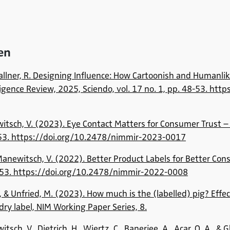
en
challner, R. Designing Influence: How Cartoonish and Human
ligence Review, 2025, Sciendo, vol. 17 no. 1, pp. 48-53. ht
anewitsch, V. (2023). Eye Contact Matters for Consumer Trust
8-53. https://doi.org/10.2478/nimmir-2023-0017
& Manewitsch, V. (2022). Better Product Labels for Better C
9-53. https://doi.org/10.2478/nimmir-2022-0008
, & Unfried, M. (2023). How much is the (labelled) pig? Effe
y label, NIM Working Paper Series, 8.
tsch, V., Dietrich, H., Wiertz, C., Banerjee, A., Acar, O. A., 