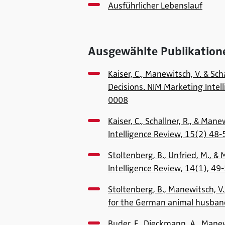
Ausführlicher Lebenslauf
Ausgewählte Publikation
Kaiser, C., Manewitsch, V. & S
Decisions. NIM Marketing Intel
0008
Kaiser, C., Schallner, R., & M
Intelligence Review, 15(2) 4
Stoltenberg, B., Unfried, M., 
Intelligence Review, 14(1), 4
Stoltenberg, B., Manewitsch, V.
for the German animal husbandr
Buder, F., Dieckmann, A., Manewi