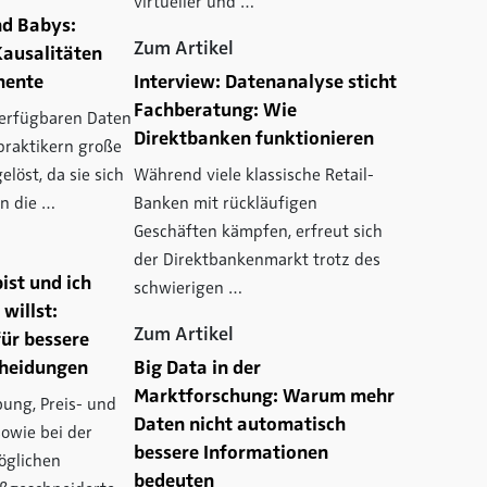
virtueller und …
nd Babys:
Zum Artikel
Kausalitäten
mente
Interview: Datenanalyse sticht
Fachberatung: Wie
verfügbaren Daten
Direktbanken funktionieren
praktikern große
löst, da sie sich
Während viele klassische Retail-
in die …
Banken mit rückläufigen
Geschäften kämpfen, erfreut sich
der Direktbankenmarkt trotz des
ist und ich
schwierigen …
 willst:
Zum Artikel
ür bessere
heidungen
Big Data in der
Marktforschung: Warum mehr
bung, Preis- und
Daten nicht automatisch
owie bei der
bessere Informationen
öglichen
bedeuten