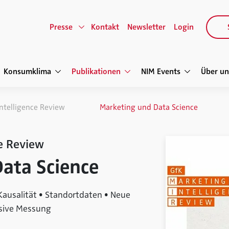
Presse
Kontakt
Newsletter
Login
Konsumklima
Publikationen
NIM Events
Über un
ntelligence Review
Marketing und Data Science
e Review
ata Science
 Kausalität • Standortdaten • Neue
ssive Messung