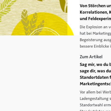
Von Störchen u
Korrelationen, 
und Feldexperi
Die Explosion an 
hat bei Marketing
Begeisterung ausge
bessere Einblicke 
Zum Artikel
Sag mir, wo du b
sage dir, was du
Standortdaten f
Marketingentsc
Vor allem bei Wer
Ladengestaltung s
Standortwahl erm