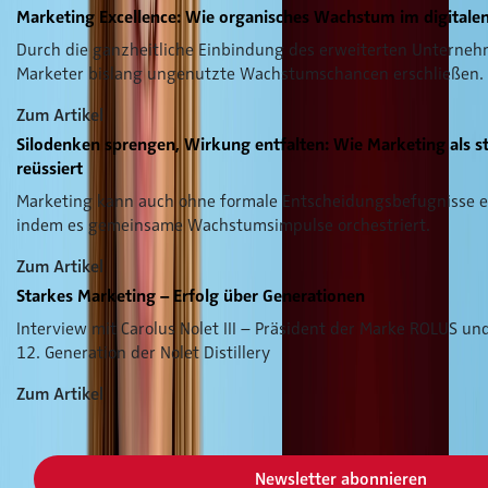
Marketing Excellence: Wie organisches Wachstum im digitalen 
Durch die ganzheitliche Einbindung des erweiterten Untern
Marketer bislang ungenutzte Wachstumschancen erschließen.
Zum Artikel
Silodenken sprengen, Wirkung entfalten: Wie Marketing als st
reüssiert
Marketing kann auch ohne formale Entscheidungsbefugnisse er
indem es gemeinsame Wachstumsimpulse orchestriert.
Zum Artikel
Starkes Marketing – Erfolg über Generationen
Interview mit Carolus Nolet III – Präsident der Marke ROLUS un
12. Generation der Nolet Distillery
Zum Artikel
Jetzt für Newsletter anmelden und keine neue Ausgabe ver
Newsletter abonnieren