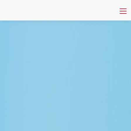
Publikationen
NIM Marketing Intelligence Review
Jenseits der 4 Ps: Das strategische Comeback des Marketings
NIM Marketing Intelligence Review
Jenseits der 4 Ps: Das
strategische Comeback des
Marketings
Das aktuelle Heft widmet sich dem strategischen Comeback
des Marketings. Es beleuchtet, wie Marketer heute über
klassische Kennzahlen hinausdenken, ihren Beitrag zu