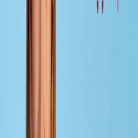
Jenseits der 4 Ps: Wie Marketing in einer dynamischen Welt s
setzt
Marketing muss sich neuen Herausforderungen stellen, um die 
Unternehmen aufzuwerten.
Zum Artikel
Ein Klick auf den Play-Button startet ein Video von Youtube. E
darüber, was das für den Schutz Ihrer persönlichen Daten bede