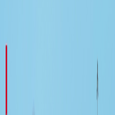
Wachstum, Innovation und Wertschöpfung neu definieren –
und welche Rolle Technologie, Daten und Künstliche
Intelligenz dabei spielen.
Unser Gasteditor,
Frank Germann, Professor of Marketing
und Vorstand des Marketing-Departments der University of
Notre Dame
, hat führende Wissenschaftler eingeladen,
aktuelle Chancen und Herausforderungen des Marketings zu
beleuchten. Unsere Autoren und Autorinnen diskutieren,
wie Marketing seine Wirkung jenseits von Klickzahlen
entfalten und seinen Platz im Zentrum des Unternehmens
festigen kann.
Marketingfunktion
Chief Marketing Officer (CMO)
KI-Führung