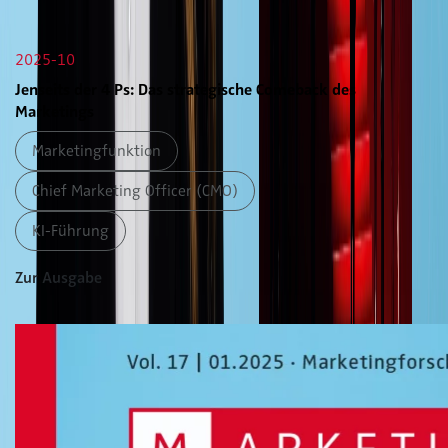
2025-10
Jenseits der 4 Ps: Das strategische Comeback des
Marketings
Marketingfunktion
Chief Marketing Officer (CMO)
KI-Führung
Zur Ausgabe