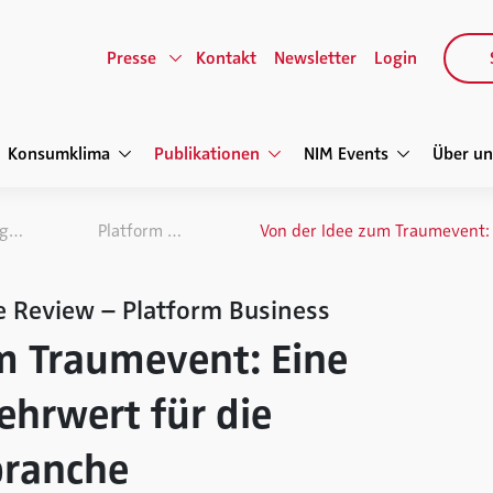
Presse
Kontakt
Newsletter
Login
Konsumklima
Publikationen
NIM Events
Über un
NIM Marketing Intelligence Review
Platform Business
e Review – Platform Business
m Traumevent: Eine
ehrwert für die
branche