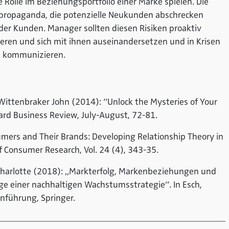
 Rolle im Beziehungsportfolio einer Marke spielen. Die
dpropaganda, die potenzielle Neukunden abschrecken
der Kunden. Manager sollten diesen Risiken proaktiv
ieren und sich mit ihnen auseinandersetzen und in Krisen
n kommunizieren.
d Wittenbraker John (2014): “Unlock the Mysteries of Your
ard Business Review, July-August, 72-81.
umers and Their Brands: Developing Relationship Theory in
 Consumer Research, Vol. 24 (4), 343-35.
Charlotte (2018): „Markterfolg, Markenbeziehungen und
ge einer nachhaltigen Wachstumsstrategie“. In Esch,
nführung, Springer.