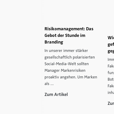
w: Von den
en des
sikos
Risikomanagement: Das
W, Dove, Wells Fargo,
Gebot der Stunde im
Wi
anische National
Branding
ge
eague oder viele
In unserer immer stärker
ge
anager brauchen nur
gesellschaftlich polarisierten
Imm
ung …
Social-Media-Welt sollten
Fak
kel
Manager Markenrisiken
fun
proaktiv angehen. Um Marken
Bot
als …
Fak
inh
Zum Artikel
Zu