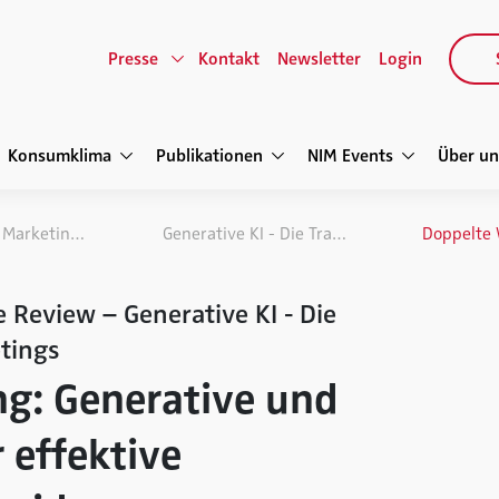
Presse
Kontakt
Newsletter
Login
Konsumklima
Publikationen
NIM Events
Über un
NIM Marketing Intelligence Review
Generative KI - Die Transformation des Marketings
 Review – Generative KI - Die
tings
g: Generative und
r effektive